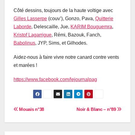
Côté dessins, toujours de la haute voltige avec
Gilles Lasserpe
(couv’), Gonzo, Pava,
Quitterie
Laborde
, Delescaille, Jue,
KARIM Bouguemra
,
Kristof Lagarrigue
, Rémi, Bazouk, Fanch,
Babolinus
, JYP, Sims, et Gilhodes.
Aidez-nous à faire vivre notre canard contre vents
et marées !
https://www.facebook.com/lejournalpag
Navigation
Mouais n°38
Noir & Blanc – n°89
de