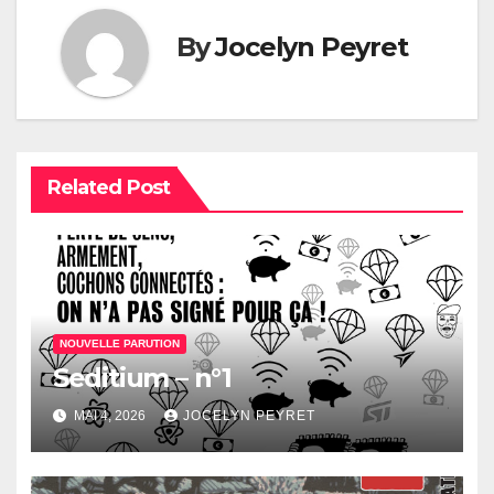
l’article
By
Jocelyn Peyret
Related Post
NOUVELLE PARUTION
Seditium – n°1
MAI 4, 2026
JOCELYN PEYRET