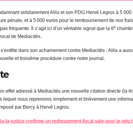
n condamnant solidairement Alila et son PDG Hervé Legros à 5 00
dure pénale, et à 5 000 euros pour le remboursement de nos frais
e
s fréquente. Il s’agit ici d’un véritable signal que la 6
chambre
avocat de Mediacités.
r s’entête dans son acharnement contre Mediacités : Alila a aus
uvelle et troisième procédure contre notre journal.
te
n effet adressé à Mediacités une nouvelle citation directe (la t
s lequel nous reprenions simplement et brièvement une informat
l imposé par Bercy à Hervé Legros.
lila-la-justice-confirme-un-redressement-fiscal-sale-pour-le-