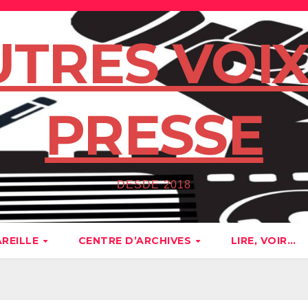
UTRES VOIX
PRESSE
DESDE 2018
AREILLE
CENTRE D’ARCHIVES
LIRE, VOIR…