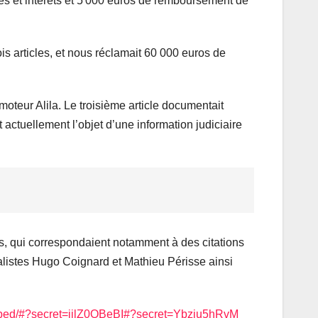
s et intérêts et 5 000 euros de remboursement de
ois articles, et nous réclamait 60 000 euros de
oteur Alila. Le troisième article documentait
actuellement l’objet d’une information judiciaire
is, qui correspondaient notamment à des citations
nalistes Hugo Coignard et Mathieu Périsse ainsi
s/embed/#?secret=iilZ0QBeBI#?secret=Ybziu5hRvM