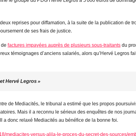
damné le groupe du PDG Hervé Legros à 5 000 euros de dommage
 deux reprises pour diffamation, à la suite de la publication de tr
oursement de ses frais de justice.
t de
factures impayées auprès de plusieurs sous‐traitants
du prom
reux témoignages d’anciens salariés, alors qu’Hervé Legros fait 
a et Hervé Legros »
tre de Mediacités, le tribunal a estimé que les propos poursuiv
amatoires. Mais il a reconnu le sérieux des enquêtes de nos jour
 Il a donc relaxé Mediacités au bénéfice de la bonne foi.
10/18/mediacites-versus-alila-le-proces-du-secret-des-source