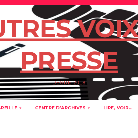
UTRES VOIX
PRESSE
DESDE 2018
AREILLE
CENTRE D’ARCHIVES
LIRE, VOIR…