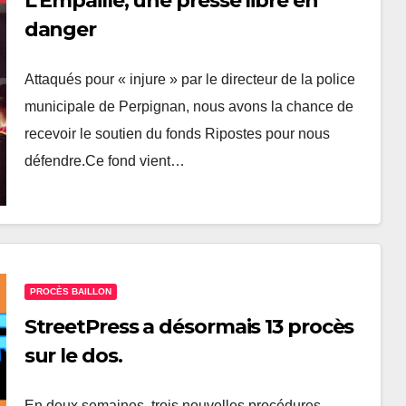
L’Empaillé, une presse libre en
danger
Attaqués pour « injure » par le directeur de la police
municipale de Perpignan, nous avons la chance de
recevoir le soutien du fonds Ripostes pour nous
défendre.Ce fond vient…
PROCÈS BAILLON
StreetPress a désormais 13 procès
sur le dos.
En deux semaines, trois nouvelles procédures-