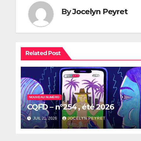
By
Jocelyn Peyret
Related Post
NOUVEAU NUMÉRO
CQFD – n°254 , été 2026
JUIL 21, 2026
JOCELYN PEYRET