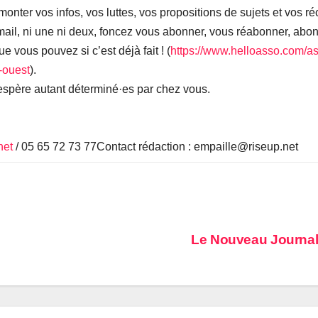
ter vos infos, vos luttes, vos propositions de sujets et vos réc
 mail, ni une ni deux, foncez vous abonner, vous réabonner, abo
e vous pouvez si c’est déjà fait ! (
https://www.helloasso.com/ass
d-ouest
).
 espère autant déterminé·es par chez vous.
net
/ 05 65 72 73 77Contact rédaction : empaille@riseup.net
Le Nouveau Journal