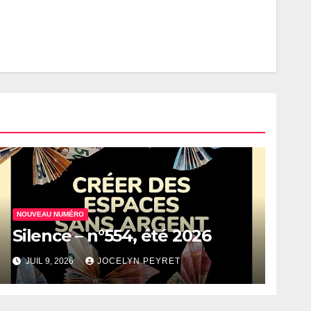
NOUVEAU NUMÉRO
Silence – n°554, été 2026
JUIL 9, 2026
JOCELYN PEYRET