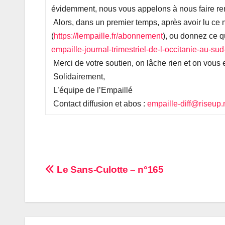
évidemment, nous vous appelons à nous faire remon
Alors, dans un premier temps, après avoir lu ce
(
https://lempaille.fr/abonnement
), ou donnez ce qu
empaille-journal-trimestriel-de-l-occitanie-au-su
Merci de votre soutien, on lâche rien et on vous
Solidairement,
L’équipe de l’Empaillé
Contact diffusion et abos :
empaille-diff@riseup.
Navigation
Le Sans-Culotte – n°165
de
l’article