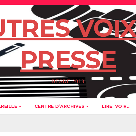
UTRES VOIX
PRESSE
DESDE 2018
AREILLE
CENTRE D’ARCHIVES
LIRE, VOIR…