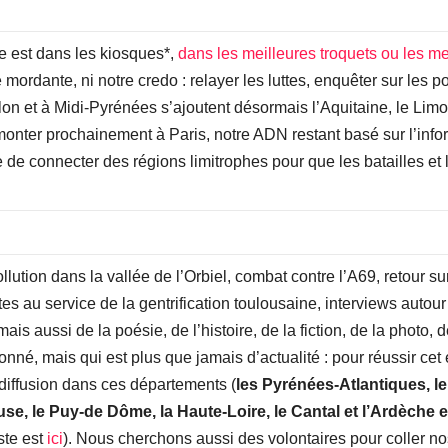
e est dans les kiosques*,
dans les meilleures troquets ou les mei
 mordante, ni notre credo : relayer les luttes, enquêter sur les p
on et à Midi-Pyrénées s’ajoutent désormais l’Aquitaine, le Limo
onter prochainement à Paris, notre ADN restant basé sur l’info
e de connecter des régions limitrophes pour que les batailles et
ution dans la vallée de l’Orbiel, combat contre l’A69, retour su
es au service de la gentrification toulousaine, interviews autour
 aussi de la poésie, de l’histoire, de la fiction, de la photo, de
nné, mais qui est plus que jamais d’actualité : pour réussir cet
diffusion dans ces départements (
les Pyrénées-Atlantiques, le
se, le Puy-de Dôme, la Haute-Loire, le Cantal et l’Ardèche 
iste est
ici
). Nous cherchons aussi des volontaires pour coller nos 