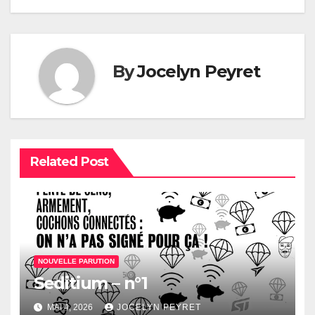
l’article
By
Jocelyn Peyret
Related Post
NOUVELLE PARUTION
Seditium – n°1
MAI 4, 2026
JOCELYN PEYRET