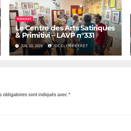
PODCAST
Le Centre des Arts Satiriques
& Primitivi – LAVP n°331
JUIL 10, 2026
JOCELYN PEYRET
 obligatoires sont indiqués avec
*