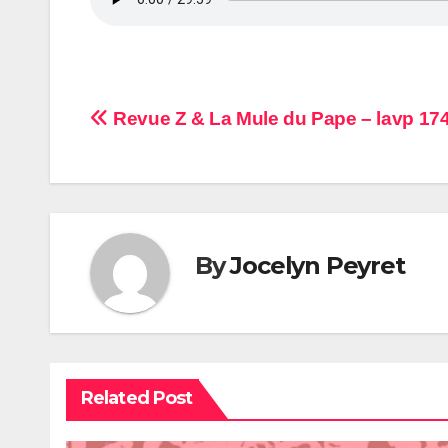
Navigation
Revue Z & La Mule du Pape – lavp 17
de
l’article
By
Jocelyn Peyret
Related Post