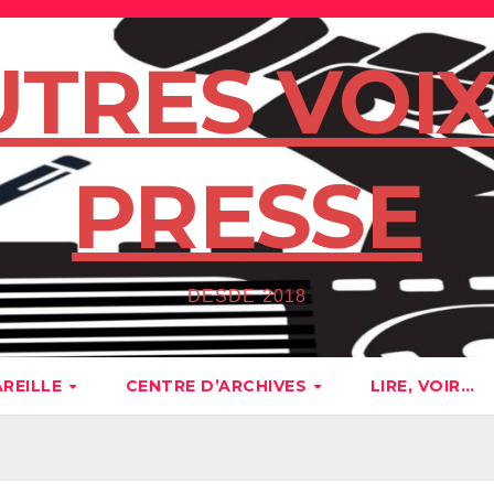
UTRES VOIX
PRESSE
DESDE 2018
AREILLE
CENTRE D’ARCHIVES
LIRE, VOIR…