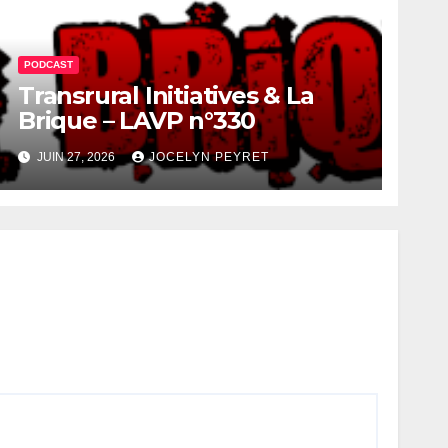
PODCAST
Transrural Initiatives & La
Brique – LAVP n°330
JUIN 27, 2026
JOCELYN PEYRET