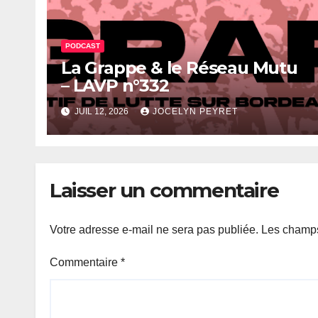
PODCAST
La Grappe & le Réseau Mutu
– LAVP n°332
JUIL 12, 2026
JOCELYN PEYRET
Laisser un commentaire
Votre adresse e-mail ne sera pas publiée.
Les champs
Commentaire
*