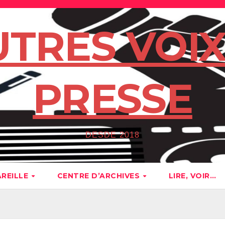
UTRES VOIX
PRESSE
DESDE 2018
AREILLE
CENTRE D’ARCHIVES
LIRE, VOIR…