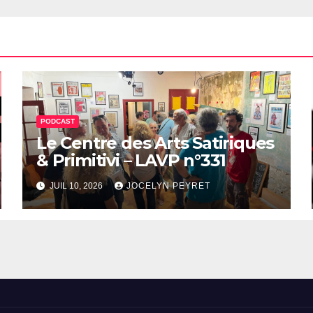
PODCAST
Le Centre des Arts Satiriques
& Primitivi – LAVP n°331
JUIL 10, 2026
JOCELYN PEYRET