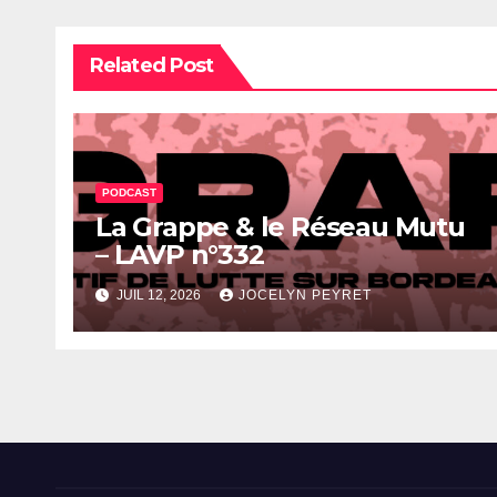
Related Post
PODCAST
La Grappe & le Réseau Mutu
– LAVP n°332
JUIL 12, 2026
JOCELYN PEYRET