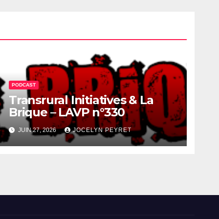
PODCAST
Transrural Initiatives & La
Brique – LAVP n°330
JUIN 27, 2026
JOCELYN PEYRET