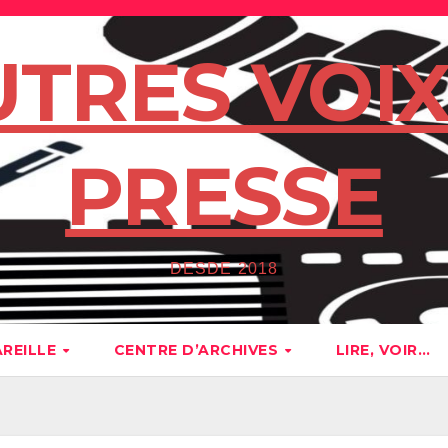
UTRES VOIX
PRESSE
DESDE 2018
AREILLE
CENTRE D’ARCHIVES
LIRE, VOIR…