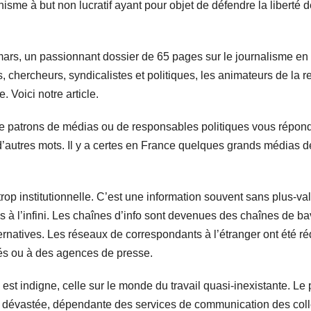
me à but non lucratif ayant pour objet de défendre la liberté de
-mars, un passionnant dossier de 65 pages sur le journalisme e
, chercheurs, syndicalistes et politiques, les animateurs de l
. Voici notre article.
 patrons de médias ou de responsables politiques vous répon
d’autres mots. Il y a certes en France quelques grands médias de
trop institutionnelle. C’est une information souvent sans plus-va
s à l’infini. Les chaînes d’info sont devenues des chaînes de b
ernatives. Les réseaux de correspondants à l’étranger ont été réd
yés ou à des agences de presse.
est indigne, celle sur le monde du travail quasi-inexistante. L
t dévastée, dépendante des services de communication des colle