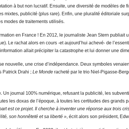
otation à but non lucratif. Ensuite, une diversité de modèles d
 mixtes, publicité (plus rare). Enfin, une pluralité éditoriale s
s modes de traitements utilisés.
rmation en France ! En 2012, le journaliste Jean Stern publiait 
ue). Le rachat alors en cours -et aujourd’hui achevé- de l’esse
’information allait précipiter la catastrophe et lui donner une di
ne crise nouvelle, une crise d’indépendance. Deux symboles venaie
s Patrick Drahi ;
Le Monde
racheté par le trio Niel-Pigasse-Ber
Un journal 100% numérique, refusant la publicité, les subvention
es les doxas de l’époque, à toutes les certitudes des grands 
rt est ce projet. Il cherche à inventer une réponse aux trois c
lité, son honnêteté et sa liberté »
, écrit alors son président, Ed