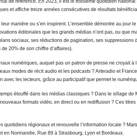
al de référence. En 2023, il est le troisième quotidien national
es et affiche treize années consécutives de résultats bénéficia
 leur manière ou s’en inspirent. L’ensemble démontre au jour le 
ovations éditoriales que les grands médias n’ont pas, ou que ma
plans sociaux, ses réductions de pagination, ses suppressions d
s de 20% de son chiffre d’affaires).
naux numériques, auquel pas un patron de presse ne croyait à l
aux modes de récit audio et les podcasts ? Arteradio et France C
n avec les lecteurs, grâce au participatif que permet le numériq
gtemps étouffé dans les médias classiques ? Dans le sillage de 
e nouveaux formats vidéo, en direct ou en rediffusion ? Ces titr
 quotidiens régionaux et renouvelle l’information locale ? Marsa
 et en Normandie, Rue 89 à Strasbourg, Lyon et Bordeaux.