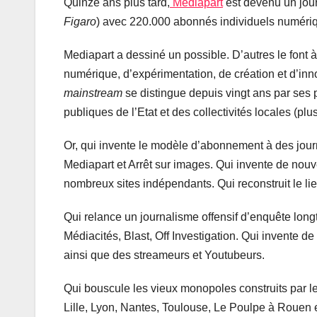
Quinze ans plus tard,
Mediapart
est devenu un journ
Figaro
) avec 220.000 abonnés individuels numériqu
Mediapart a dessiné un possible. D’autres le font à
numérique, d’expérimentation, de création et d’inn
mainstream
se distingue depuis vingt ans par ses 
publiques de l’Etat et des collectivités locales (plu
Or, qui invente le modèle d’abonnement à des jour
Mediapart et Arrêt sur images. Qui invente de nouve
nombreux sites indépendants. Qui reconstruit le lie
Qui relance un journalisme offensif d’enquête lon
Médiacités, Blast, Off Investigation. Qui invente d
ainsi que des streameurs et Youtubeurs.
Qui bouscule les vieux monopoles construits par les
Lille, Lyon, Nantes, Toulouse, Le Poulpe à Rouen