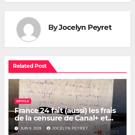
By
Jocelyn Peyret
Related Post
ARTICLE
France 24 fait (aussi) les frais
de la censure de Canal+ et
Bolloré
JUIN 9, 2026
JOCELYN PEYRET