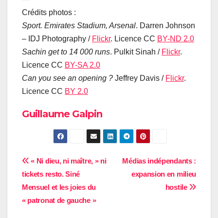
Crédits photos :
Sport. Emirates Stadium, Arsenal
. Darren Johnson
– IDJ Photography /
Flickr
. Licence CC
BY-ND 2.0
Sachin get to 14 000 runs
. Pulkit Sinah /
Flickr
.
Licence CC
BY-SA 2.0
Can you see an opening ?
Jeffrey Davis /
Flickr
.
Licence CC
BY 2.0
Guillaume Galpin
Navigation
« Ni dieu, ni maître, » ni
Médias indépendants :
tickets resto. Siné
expansion en milieu
de
Mensuel et les joies du
hostile
l’article
« patronat de gauche »