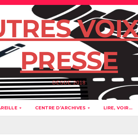
UTRES VOIX
PRESSE
DESDE 2018
AREILLE
CENTRE D’ARCHIVES
LIRE, VOIR…