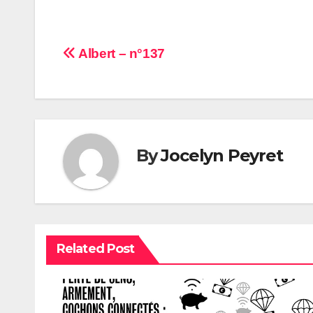
Navigation
Albert – n°137
de
l’article
By
Jocelyn Peyret
Related Post