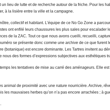
 un lieu de lutte et de recherche autour de la friche. Pour les h
à la lisière entre la ville et la campagne.
 nôtre, collectif et habitant. L’équipe de ce No Go Zone a parcou
stes ont enfilé leurs chaussures les plus sales pour escalader 
nces de la ZAC. Tout ce que nous avons cueilli, recueilli, captu
e numéro se présente donc comme une archive de ce que furent 
 (botanique) est encore dominante. Les Tartres invitent au dé
re nous des formes d’expressions subjectives aux esthétiques t
gtemps les tentatives de mise au carré des aménageurs. Elle est 
ès animal de proximité avec une nature nourricière. Archive, rêve
puis les mauvaises herbes qu’on n’a pas encore arrachées ; à gu
.