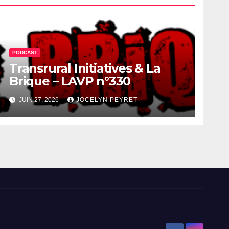
PODCAST
Transrural Initiatives & La
Brique – LAVP n°330
JUIN 27, 2026
JOCELYN PEYRET