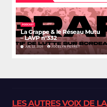
PODCAST
La Grappe & le Réseau Mutu
– LAVP n°332
JUIL 12, 2026
JOCELYN PEYRET
LES AUTRES VOIX DE L