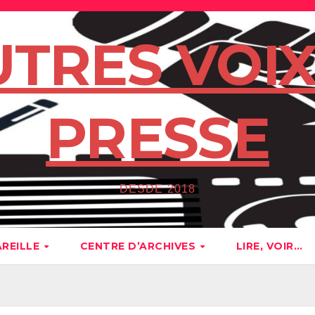
UTRES VOIX
PRESSE
DESDE 2018
AREILLE
CENTRE D’ARCHIVES
LIRE, VOIR…