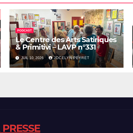
PODCAST
Le Centre des Arts Satiriques
& Primitivi – LAVP n°331
JUIL 10, 2026
JOCELYN PEYRET
A PRESSE