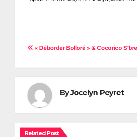
Navigation
« Déborder Bolloré » & Cocorico S’br
de
l’article
By
Jocelyn Peyret
Related Post