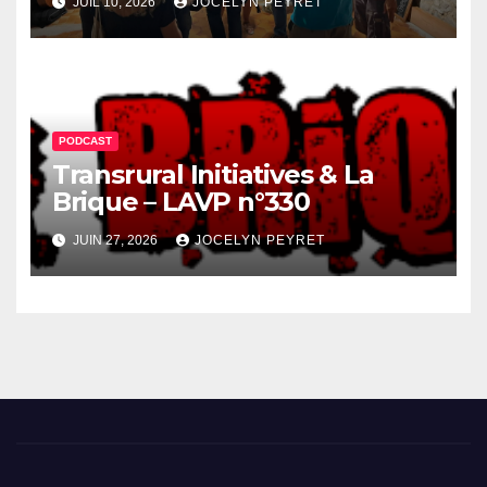
JUIL 10, 2026
JOCELYN PEYRET
PODCAST
Transrural Initiatives & La
Brique – LAVP n°330
JUIN 27, 2026
JOCELYN PEYRET