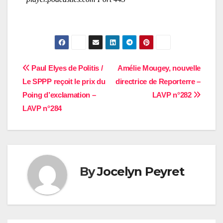
Navigation
Paul Elyes de Politis /
Amélie Mougey, nouvelle
Le SPPP reçoit le prix du
directrice de Reporterre –
de
Poing d’exclamation –
LAVP n°282
l’article
LAVP n°284
By
Jocelyn Peyret