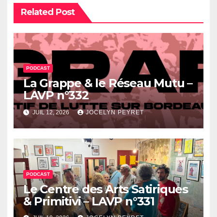
Related Post
PODCAST
La Grappe & le Réseau Mutu –
LAVP n°332
JUIL 12, 2026
JOCELYN PEYRET
PODCAST
Le Centre des Arts Satiriques
& Primitivi – LAVP n°331