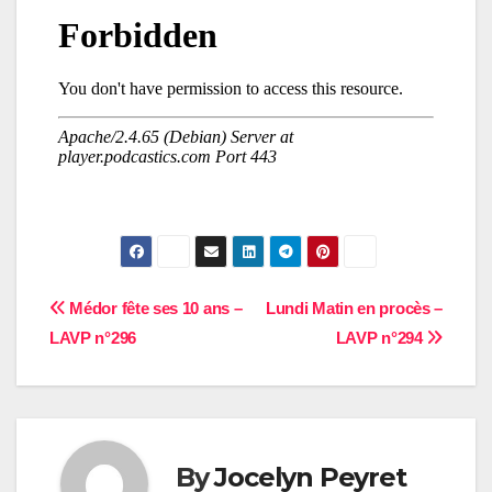
Navigation
Médor fête ses 10 ans –
Lundi Matin en procès –
LAVP n°296
LAVP n°294
de
l’article
By
Jocelyn Peyret