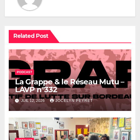
Related Post
PODCAST
La Grappe & le Réseau Mutu –
LAVP n°332
JUIL 12, 2026
JOCELYN PEYRET