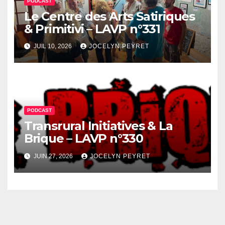
PODCAST
Le Centre des Arts Satiriques
& Primitivi – LAVP n°331
JUIL 10, 2026
JOCELYN PEYRET
PODCAST
Transrural Initiatives & La
Brique – LAVP n°330
JUIN 27, 2026
JOCELYN PEYRET