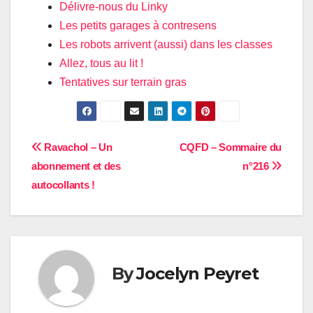
Délivre-nous du Linky
Les petits garages à contresens
Les robots arrivent (aussi) dans les classes
Allez, tous au lit !
Tentatives sur terrain gras
Navigation
Ravachol – Un
CQFD – Sommaire du
abonnement et des
n°216
de
autocollants !
l’article
By
Jocelyn Peyret