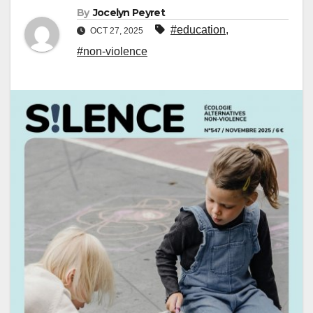
By
Jocelyn Peyret
#education
,
OCT 27, 2025
#non-violence