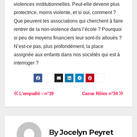
violences institutionnelles. Peut-elle devenir plus
protectrice, moins violente, et si oui, comment
?
Que peuvent les associations qui cherchent à faire
rentrer de la non-violence dans l’école
? Pourquoi
si peu de moyens financiers leur sont-ils alloués
?
N’est-ce pas, plus profondément, la place
assignée aux enfants dans nos sociétés qui est à
interroger
?
Navigation
L’empaillé – n°19
Casse Rôles n°34
de
l’article
By
Jocelyn Peyret