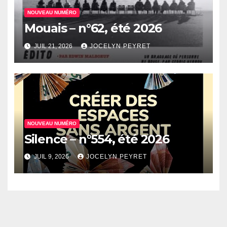
NOUVEAU NUMÉRO
Mouais – n°62, été 2026
JUIL 21, 2026
JOCELYN PEYRET
NOUVEAU NUMÉRO
Silence – n°554, été 2026
JUIL 9, 2026
JOCELYN PEYRET