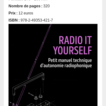
Nombre de pages :
320
Prix :
12 euros
ISBN :
978-2-49353-421-7