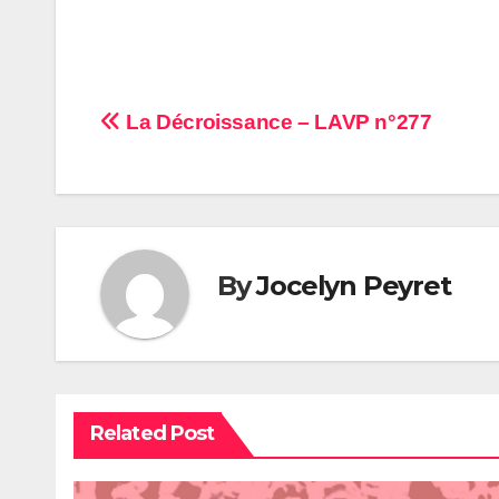
Navigation
La Décroissance – LAVP n°277
de
l’article
By
Jocelyn Peyret
Related Post