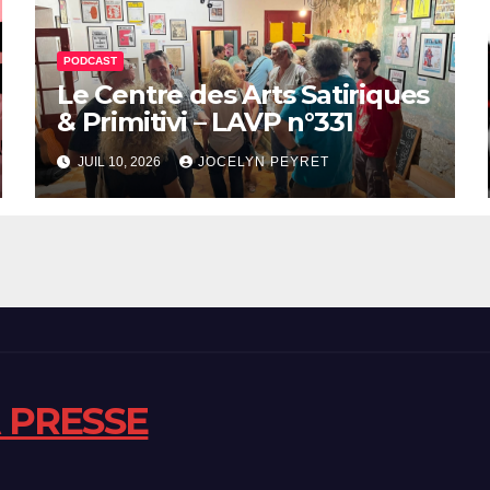
PODCAST
Le Centre des Arts Satiriques
& Primitivi – LAVP n°331
JUIL 10, 2026
JOCELYN PEYRET
A PRESSE