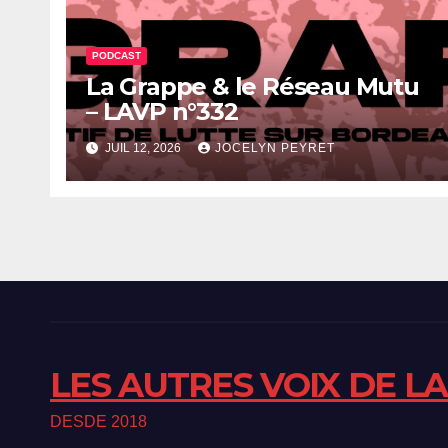
PODCAST
La Grappe & le Réseau Mutu
– LAVP n°332
JUIL 12, 2026
JOCELYN PEYRET
LES AUTRES VOIX DE L
DESDE 2018