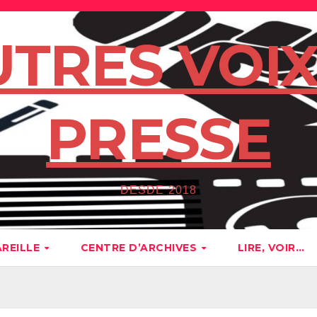
UTRES VOIX
PRESSE
DESDE 2018
AREILLE
CENTRE D’ARCHIVES
LIRE, VOIR…