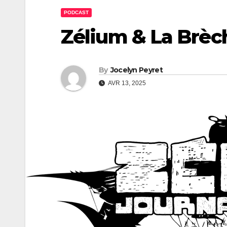
PODCAST
Zélium & La Brèc
By
Jocelyn Peyret
AVR 13, 2025