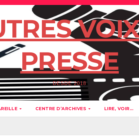
UTRES VOIX
PRESSE
DESDE 2018
AREILLE
CENTRE D’ARCHIVES
LIRE, VOIR…