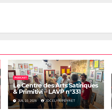
PODCAST
Le Centre des Arts Satiriques
& Primitivi – LAVP n°331
JUIL 10, 2026
JOCELYN PEYRET