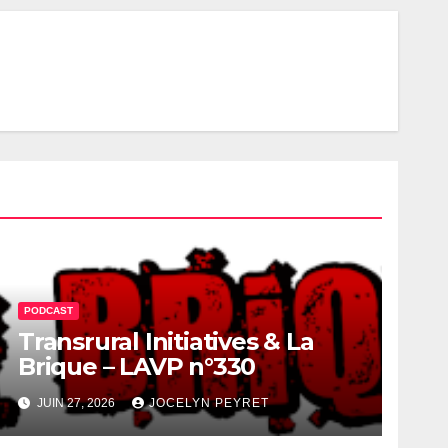
PODCAST
Transrural Initiatives & La
Brique – LAVP n°330
JUIN 27, 2026
JOCELYN PEYRET