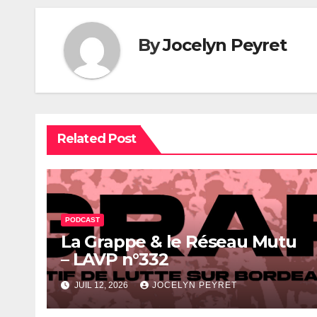
By
Jocelyn Peyret
Related Post
PODCAST
La Grappe & le Réseau Mutu
– LAVP n°332
JUIL 12, 2026
JOCELYN PEYRET