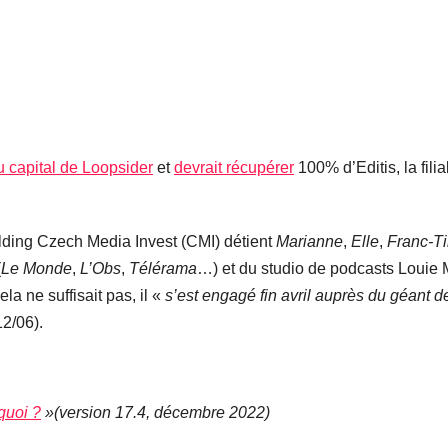
u capital de Loopsider
et
devrait récupérer
100% d’Editis, la filia
olding Czech Media Invest (CMI) détient
Marianne
,
Elle
,
Franc-Ti
(
Le Monde
,
L’Obs
,
Télérama
…) et du studio de podcasts Louie M
la ne suffisait pas, il «
s’est engagé fin avril auprès du géant de
12/06).
quoi ?
»
(version 17.4, décembre 2022)