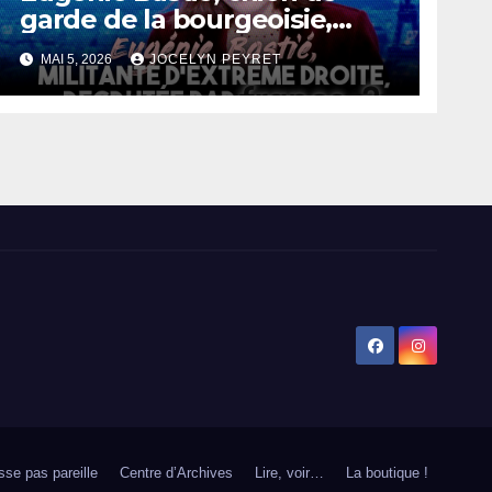
garde de la bourgeoisie,
recrutée par France 2 pour
MAI 5, 2026
JOCELYN PEYRET
les présidentielles
sse pas pareille
Centre d’Archives
Lire, voir…
La boutique !