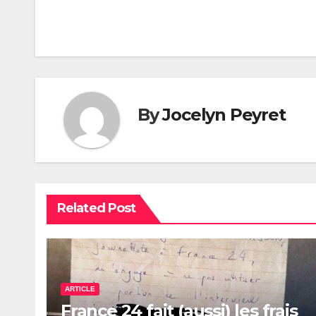
de
l’article
By
Jocelyn Peyret
Related Post
ARTICLE
France 24 fait (aussi) les frais