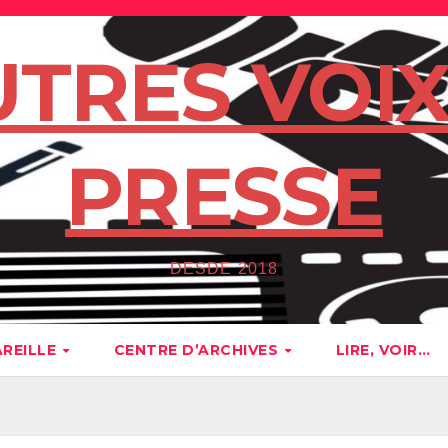
UTRES VOIX
PRESSE
DESDE 2018
AREILLE
CENTRE D’ARCHIVES
LIRE, VOIR…