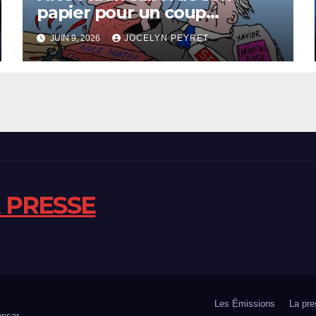
papier pour un coup
immobilier ?
JUIN 9, 2026
JOCELYN PEYRET
A PRESSE
Les Émissions
La pre
nsar
.