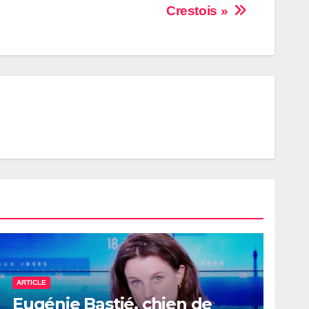
Crestois »
ARTICLE
Eugénie Bastié, chien de