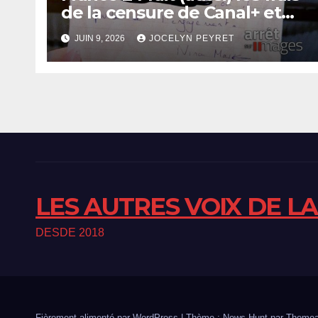
de la censure de Canal+ et
Bolloré
JUIN 9, 2026
JOCELYN PEYRET
LES AUTRES VOIX DE L
DESDE 2018
Fièrement alimenté par WordPress
|
Thème : News Hunt par
Themea