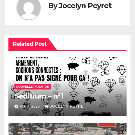
By
Jocelyn Peyret
Related Post
NOUVELLE PARUTION
Seditium – n°1
MAI 4, 2026
JOCELYN PEYRET