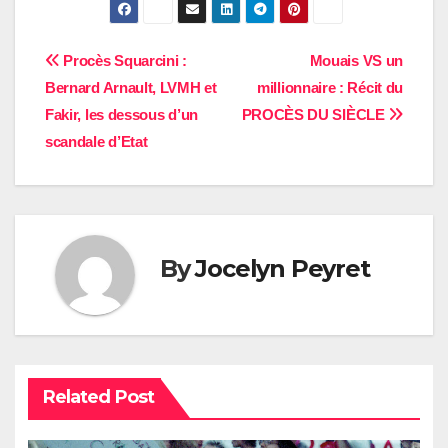
Navigation
Procès Squarcini :
Mouais VS un
Bernard Arnault, LVMH et
millionnaire : Récit du
de
Fakir, les dessous d’un
PROCÈS DU SIÈCLE
l’article
scandale d’Etat
By
Jocelyn Peyret
Related Post