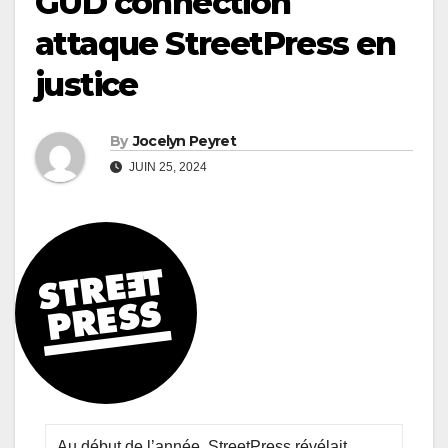
GUD connection
attaque StreetPress en
justice
By
Jocelyn Peyret
JUIN 25, 2024
Au début de l’année, StreetPress révélait