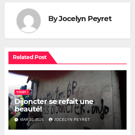
By
Jocelyn Peyret
Related Post
YOUPI !
Dijoncter se refait une
beauté!
MAR 10, 2026
JOCELYN PEYRET