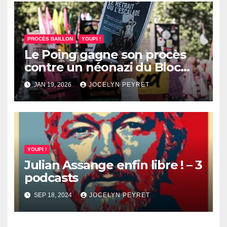
PROCÈS BAILLON
YOUPI !
Le Poing gagne son procès
contre un néonazi du Bloc
montpelliérain
JAN 19, 2026
JOCELYN PEYRET
YOUPI !
Julian Assange enfin libre ! – 3
podcasts
SEP 18, 2024
JOCELYN PEYRET