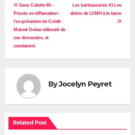
Navigation
Sans Culotte 85 –
Les barbouzeries #1 Les
Procès en diffamation :
sbires de LVMH à la barre
de
l’ex-président du Crédit
l’article
Mutuel Océan débouté de
ses demandes, et
condamné.
By
Jocelyn Peyret
Related Post