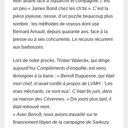
Mon affaire face à Squarcini et compagnie, c’est
un peu « James Bond chez les ch’tis ». C’est la
pièce joyeuse, rieuse, d’un puzzle beaucoup plus
sombre : les méthodes de voyous dont use
Bernard Arnault, depuis quarante ans, face à la
presse ou à ses concurrents. Le recours récurrent
aux barbouzes.
Lors de notre procès, Tristan Waleckx, qui dirige
aujourd’hui
Compléments d’enquête
, est venu
témoigner à la barre :
« Benoît Duquesne, qui était
mon chef, m’avait confié à propos de LVMH :
‘Les
vrais méchants, ce sont eux’.
C’était fin juin, dans
sa maison des Cévennes. »
Dix jours plus tard, il
était retrouvé mort.
« Avec Benoît, nous avions travaillé sur le
financement libyen de la campagne de Sarkozy,