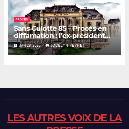
PROCÈS
Sans Culotte 85 – Procès en
diffamation : l’ex-président
du Crédit Mutuel Océan
JAN 28, 2025
JOCELYN PEYRET
débouté de ses demandes, et
condamné.
LES AUTRES VOIX DE LA