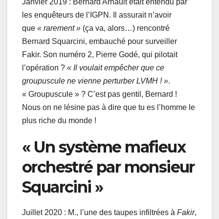
Janvier 2019 : Bernard Arnault était entendu par
les enquêteurs de l’IGPN. Il assurait n’avoir
que
« rarement »
(ça va, alors…) rencontré
Bernard Squarcini, embauché pour surveiller
Fakir. Son numéro 2, Pierre Godé, qui pilotait
l’opération ?
« Il voulait empêcher que ce
groupuscule ne vienne perturber LVMH ! »
.
« Groupuscule » ? C’est pas gentil, Bernard !
Nous on ne lésine pas à dire que tu es l’homme le
plus riche du monde !
« Un système mafieux
orchestré par monsieur
Squarcini »
Juillet 2020 : M., l’une des taupes infiltrées à
Fakir
,