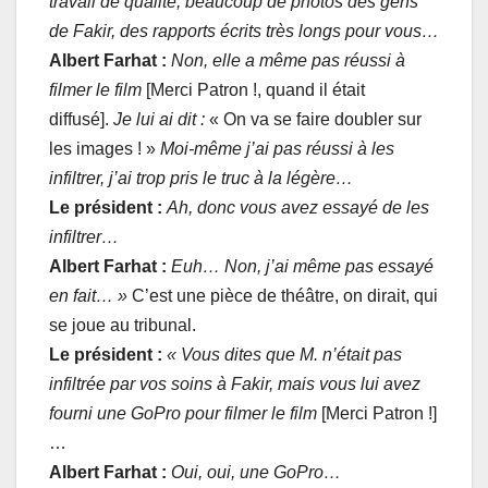
travail de qualité, beaucoup de photos des gens
de Fakir, des rapports écrits très longs pour vous…
Albert Farhat :
Non, elle a même pas réussi à
filmer le film
[Merci Patron !, quand il était
diffusé].
Je lui ai dit :
« On va se faire doubler sur
les images ! »
Moi-même j’ai pas réussi à les
infiltrer, j’ai trop pris le truc à la légère…
Le président :
Ah, donc vous avez essayé de les
infiltrer…
Albert Farhat :
Euh… Non, j’ai même pas essayé
en fait… »
C’est une pièce de théâtre, on dirait, qui
se joue au tribunal.
Le président :
« Vous dites que M. n’était pas
infiltrée par vos soins à Fakir, mais vous lui avez
fourni une GoPro pour filmer le film
[Merci Patron !]
…
Albert Farhat :
Oui, oui, une GoPro…