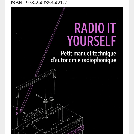
ISBN :
978-2-49353-421-7