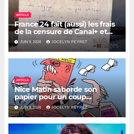
ARTICLE
France 24 fait (aussi) les frais
de la censure de Canal+ et
Bolloré
JUIN 9, 2026
JOCELYN PEYRET
ARTICLE
Nice Matin saborde son
papier pour un coup
immobilier ?
JUIN 9, 2026
JOCELYN PEYRET