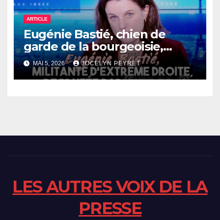
ARTICLE
Eugénie Bastié, chien de
garde de la bourgeoisie,
recrutée par France 2 pour
MAI 5, 2026
JOCELYN PEYRET
les présidentielles
LES AUTRES VOIX DE LA
PRESSE