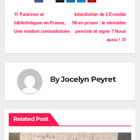
Navigation
Fanzines et
Interdiction de L’Envolée
bibliothèques en France,
56 en prison : le ministère
de
Une relation contradictoire
persiste et signe ? Nous
l’article
aussi !
By
Jocelyn Peyret
Related Post