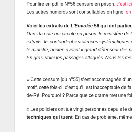
o
Pour lire en pdf le N
56 censuré en prison
, c’est ici
Les autres numéros sont consultables en ligne
, en
Voici les extraits de
L’Envolée
56 qui ont partic
Dans la note qui circule en prison, le ministère de la
extraits. Ils confondent « violences systématiques »
le ministre, ancien avocat « grand défenseur des p
En gras, voici les passages attaqués. Nous les rest
o
« Cette censure [du n
55] s’est accompagnée d’une 
motif, cette fois-ci, c’est qu’il est inacceptable d
de-Ré. Pourquoi ? Parce que ce drame met une foi
« Les policiers ont tué vingt personnes depuis le d
techniques qui tuent
. En cas de problème, même p