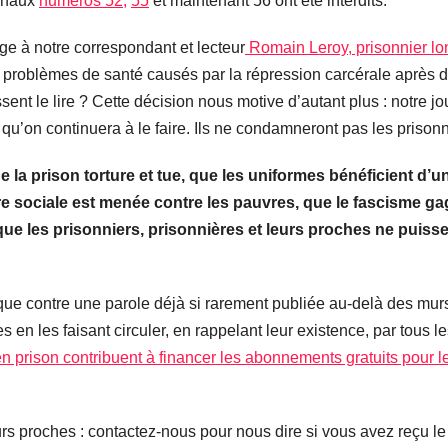
urnaux
numéros 52,
55
et maintenant 56 ont été interdits.
ge à notre correspondant et lecteur
Romain Leroy, prisonnier lo
e problèmes de santé causés par la répression carcérale après d
 le lire ? Cette décision nous motive d’autant plus : notre journ
et qu’on continuera à le faire. Ils ne condamneront pas les prisonn
e la prison torture et tue, que les uniformes bénéficient d’u
e sociale est menée contre les pauvres, que le fascisme gagne
que les
prisonniers, prisonnières et leurs proches ne puissent
ue contre une parole déjà si rarement publiée au-delà des murs.
 en les faisant circuler, en rappelant leur existence, par tous
 prison contribuent à financer les abonnements gratuits pour l
urs proches : contactez-nous pour nous dire si vous avez reçu le