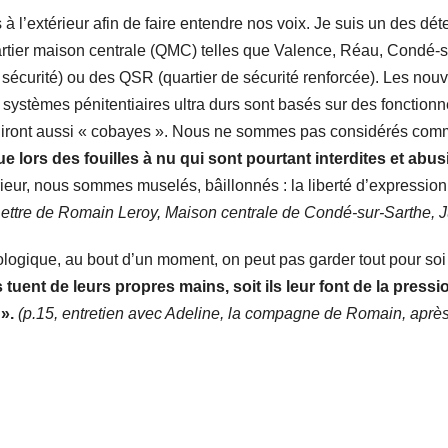
es à l’extérieur afin de faire entendre nos voix. Je suis un des
tier maison centrale (QMC) telles que Valence, Réau, Condé-su
 sécurité) ou des QSR (quartier de sécurité renforcée). Les nouv
s systèmes pénitentiaires ultra durs sont basés sur des foncti
 diront aussi « cobayes ». Nous ne sommes pas considérés com
lors des fouilles à nu qui sont pourtant interdites et abus
térieur, nous sommes muselés, bâillonnés : la liberté d’expressio
Lettre de Romain Leroy, Maison centrale de Condé-sur-Sarthe, 
ologique, au bout d’un moment, on peut pas garder tout pour soi
es tuent de leurs propres mains, soit ils leur font de la pressi
».
(p.15, entretien avec Adeline, la compagne de Romain, après