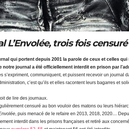
L’Envolée, trois fois censuré
urnal qui portent depuis 2001 la parole de ceux et celles qu
notre journal a été officiellement interdit en prison par l’ad
res s’expriment, communiquent, et puissent recevoir un journal d
istration, c’est qu’ils et elles racontent leurs bagarres et sol
oit de lire des journaux.
gulièrement censuré au bon vouloir des matons ou leurs hiérarch
Envolée
, puis menacé de le refaire en 2013, 2018, 2020… Depuis 2
llement interdit dans les prisons françaises et retiré aux conc