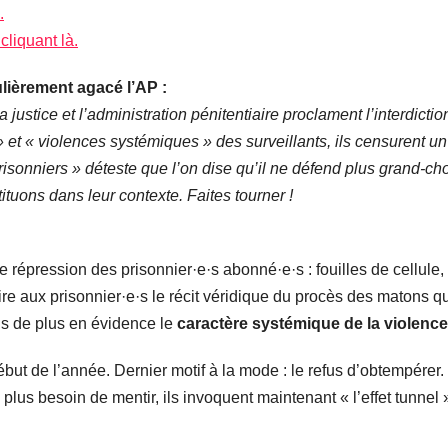
.
 cliquant là.
ulièrement agacé l’AP :
 justice et l’administration pénitentiaire proclament l’interdictio
 et « violences systémiques » des surveillants, ils censurent un te
risonniers » déteste que l’on dise qu’il ne défend plus grand-ch
ituons dans leur contexte. Faites tourner !
répression des prisonnier·e·s abonné·e·s : fouilles de cellule,
e faire aux prisonnier·e·s le récit véridique du procès des maton
s de plus en évidence le
caractère systémique de la violence
ébut de l’année. Dernier motif à la mode : le refus d’obtempérer.
lus besoin de mentir, ils invoquent maintenant « l’effet tunnel 