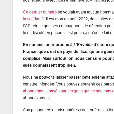
nos lecteurs et lectrices enfermé·e·s. Ainsi, les jo
Ce dernier numéro
se voulait avant tout un homma
la solidarité.
Il est mort en août 2022, des suites d
l’AP refuse que ses compagnons de détention puissent
lu et discuté en prison, c’est pour ça qu’on le fait 
En somme, on reproche à
L’Envolée
d’écrire qu
France, que c’est un pays de flics, qu’une guerr
complice. Mais surtout, on nous censure pour 
elles connaissent trop bien.
Nous ne pouvons laisser passer cette énième attaq
censure infondée. Vous pouvez soutenir ces paroles
abonnements payés par les gens qui ne sont pas en
abonnez-vous !
Aux prisonniers et prisonnières concerné-e-s, à le