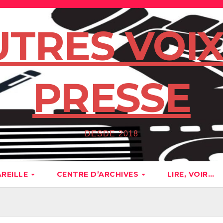
UTRES VOIX
PRESSE
DESDE 2018
AREILLE
CENTRE D’ARCHIVES
LIRE, VOIR…