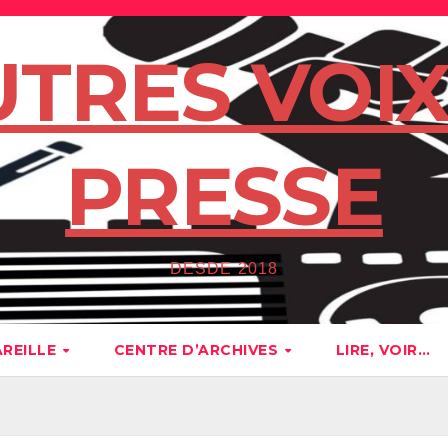
UTRES VOIX
PRESSE
DESDE 2018
AREILLE
CENTRE D’ARCHIVES
LIRE, VOIR…