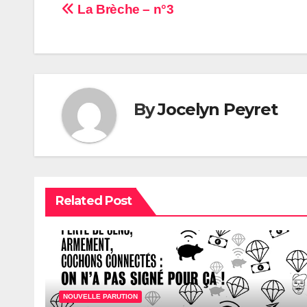
Navigation
La Brèche – n°3
de
l’article
By
Jocelyn Peyret
Related Post
NOUVELLE PARUTION