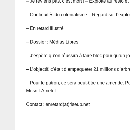
– Je reviens pas, c’est mort ! – Exploité au resto
– Continuités du colonialisme – Regard sur l’explo
– En retard illustré
– Dossier : Médias Libres
– J’espère qu’on réussira à faire bloc pour qu’un jo
– L’objectif, c’était d’empaqueter 21 millions d’a
– Pour le patron, ce sera peut-être une amende. Po
Mesnil-Amelot.
Contact : enretard(at)riseup.net