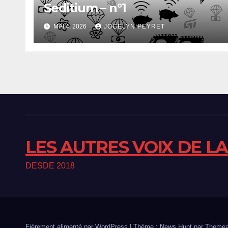
Seditium – n°1
MAI 4, 2026
JOCELYN PEYRET
LES AUTRES VOIX DE L
DESDE 2018
Fièrement alimenté par WordPress
|
Thème : News Hunt par
Themea