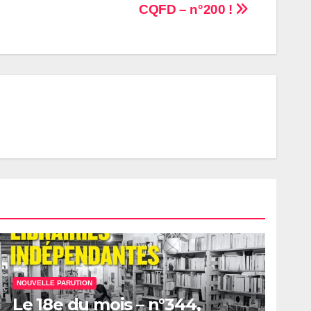
CQFD – n°200 !
NOUVELLE PARUTION
Le 18e du mois – n°344,