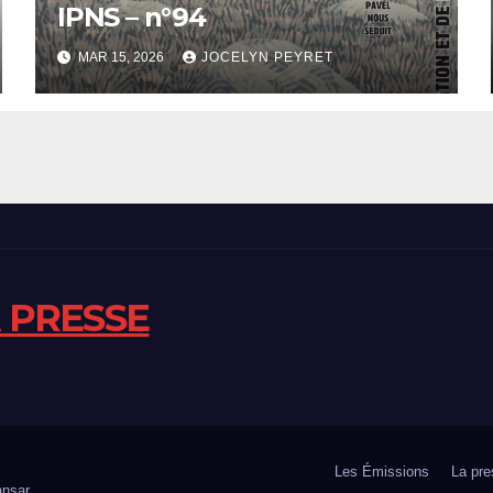
IPNS – n°94
MAR 15, 2026
JOCELYN PEYRET
A PRESSE
Les Émissions
La pre
nsar
.