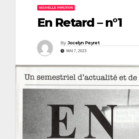
NOUVELLE PARUTION
En Retard – n°1
By
Jocelyn Peyret
MAI 7, 2023