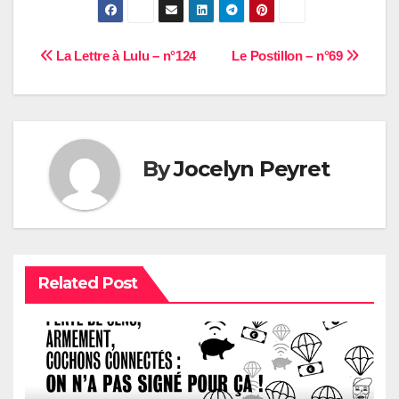
Navigation
La Lettre à Lulu – n°124
Le Postillon – n°69
de
l’article
By
Jocelyn Peyret
Related Post