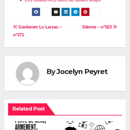
Navigation
Gardarem Lo Larzac –
Silence – n°523
n°371
de
l’article
By
Jocelyn Peyret
Related Post