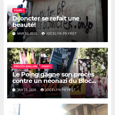
YOUPI !
Dijoncter se refait une
beauté!
MAR 10, 2026
JOCELYN PEYRET
PROCÈS BAILLON
YOUPI !
Le Poing gagne son procès
contre un néonazi du Bloc
montpelliérain
JAN 19, 2026
JOCELYN PEYRET