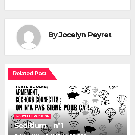
l’article
By
Jocelyn Peyret
Related Post
NOUVELLE PARUTION
Seditium – n°1