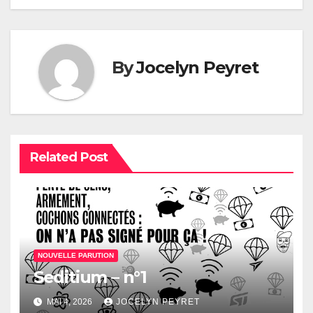
l’article
By
Jocelyn Peyret
Related Post
NOUVELLE PARUTION
Seditium – n°1
MAI 4, 2026
JOCELYN PEYRET