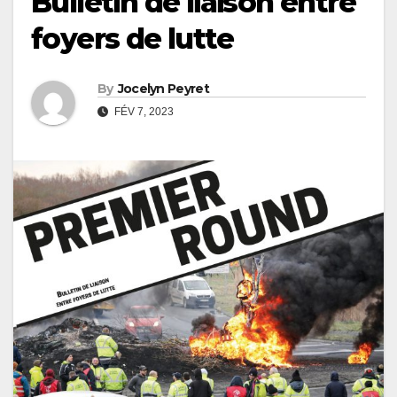
Bulletin de liaison entre
foyers de lutte
By
Jocelyn Peyret
FÉV 7, 2023