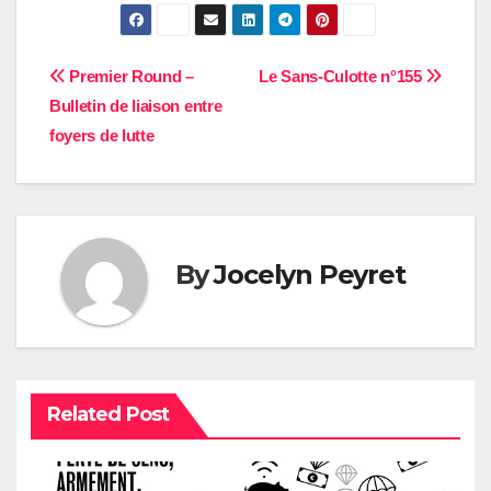
Navigation
Premier Round –
Le Sans-Culotte n°155
Bulletin de liaison entre
de
foyers de lutte
l’article
By
Jocelyn Peyret
Related Post