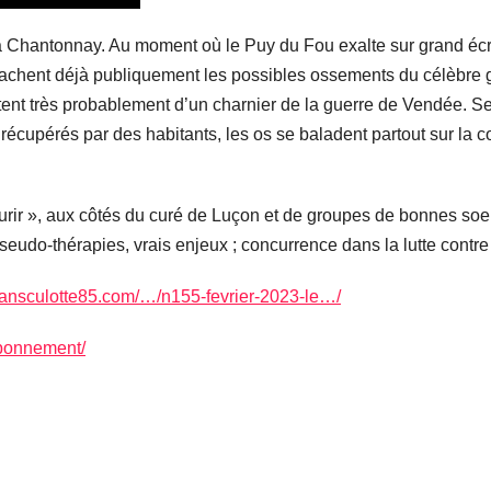
 à Chantonnay. Au moment où le Puy du Fou exalte sur grand éc
achent déjà publiquement les possibles ossements du célèbre g
tent très probablement d’un charnier de la guerre de Vendée. S
u récupérés par des habitants, les os se baladent partout sur l
rir », aux côtés du curé de Luçon et de groupes de bonnes soe
pseudo-thérapies, vrais enjeux ; concurrence dans la lutte contr
esansculotte85.com/…/n155-fevrier-2023-le…/
abonnement/