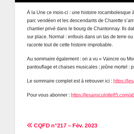
À la Une ce mois-ci : une histoire rocambolesque
parc vendéen et les descendants de Charette s’arr
chantier privé dans le bourg de Chantonnay. Ils da
sur place. Normal : enfouis dans un tas de terre o
raconte tout de cette histoire improbable.
Au sommaire également : on a vu « Vaincre ou Mou
pantouflage et chaises musicales ; jeûne mortel : 
Le sommaire complet est à retrouver ici :
https://l
Pour vous abonner :
https://lesansculotte85.com/
Navigation
CQFD n°217 – Fév. 2023