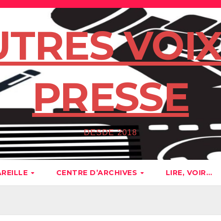
UTRES VOIX
PRESSE
DESDE 2018
AREILLE
CENTRE D’ARCHIVES
LIRE, VOIR…