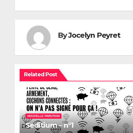
de
l’article
By
Jocelyn Peyret
Related Post
NOUVELLE PARUTION
Seditium – n°1