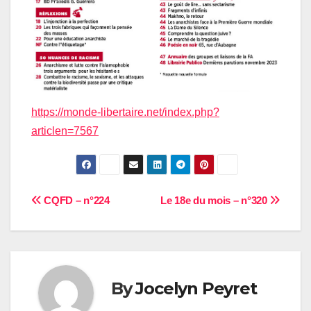
https://monde-libertaire.net/index.php?
articlen=7567
Navigation
CQFD – n°224
Le 18e du mois – n°320
de
l’article
By
Jocelyn Peyret