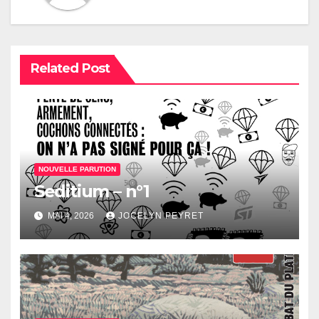
Related Post
NOUVELLE PARUTION
Seditium – n°1
MAI 4, 2026
JOCELYN PEYRET