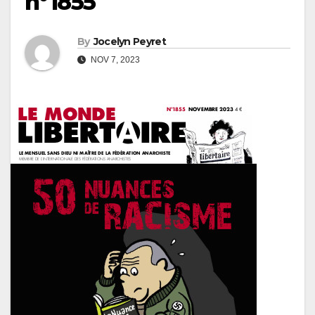
n°1855
By
Jocelyn Peyret
NOV 7, 2023