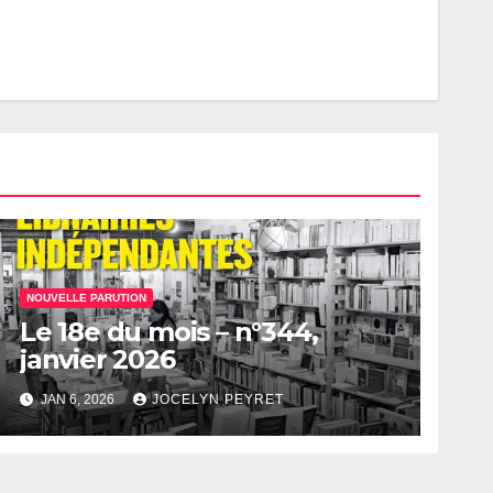
NOUVELLE PARUTION
Le 18e du mois – n°344,
janvier 2026
JAN 6, 2026
JOCELYN PEYRET