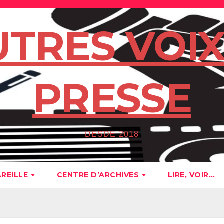
UTRES VOIX
PRESSE
DESDE 2018
AREILLE
CENTRE D’ARCHIVES
LIRE, VOIR…