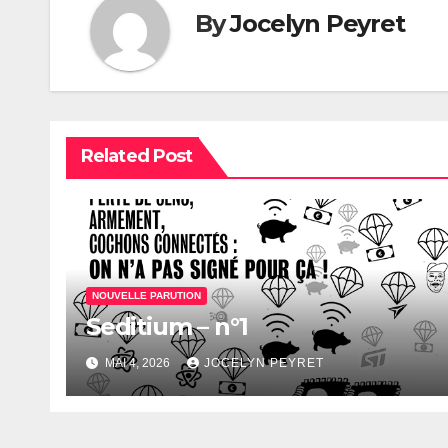
By
Jocelyn Peyret
Related Post
NOUVELLE PARUTION
Seditium – n°1
MAI 4, 2026
JOCELYN PEYRET