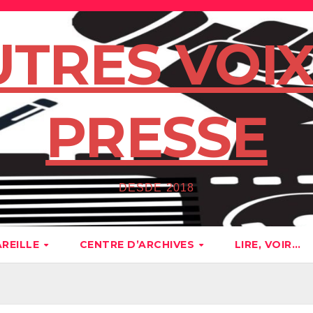
UTRES VOIX
PRESSE
DESDE 2018
AREILLE
CENTRE D’ARCHIVES
LIRE, VOIR…