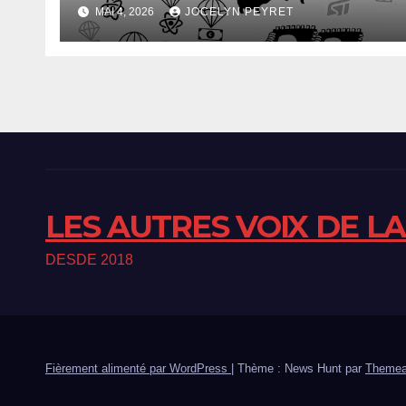
MAI 4, 2026
JOCELYN PEYRET
LES AUTRES VOIX DE L
DESDE 2018
Fièrement alimenté par WordPress
|
Thème : News Hunt par
Themea