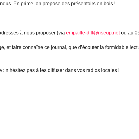
endus. En prime, on propose des présentoirs en bois !
 adresses à nous proposer (via
empaille-diff@riseup.net
ou au 05
, et faire connaître ce journal, que d’écouter la formidable lec
: n’hésitez pas à les diffuser dans vos radios locales !