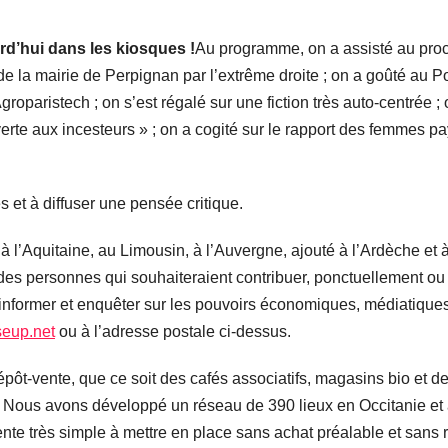
rd’hui dans les kiosques !
Au programme, on a assisté au procès
e la mairie de Perpignan par l’extrême droite ; on a goûté au P
oparistech ; on s’est régalé sur une fiction très auto-centrée ; o
ouverte aux incesteurs » ; on a cogité sur le rapport des femme
es et à diffuser une pensée critique.
à l’Aquitaine, au Limousin, à l’Auvergne, ajouté à l’Ardèche et
s personnes qui souhaiteraient contribuer, ponctuellement ou ré
ur informer et enquêter sur les pouvoirs économiques, médiatiques
seup.net
ou à l’adresse postale ci-dessus.
t-vente, que ce soit des cafés associatifs, magasins bio et de 
. Nous avons développé un réseau de 390 lieux en Occitanie et 
-vente très simple à mettre en place sans achat préalable et san