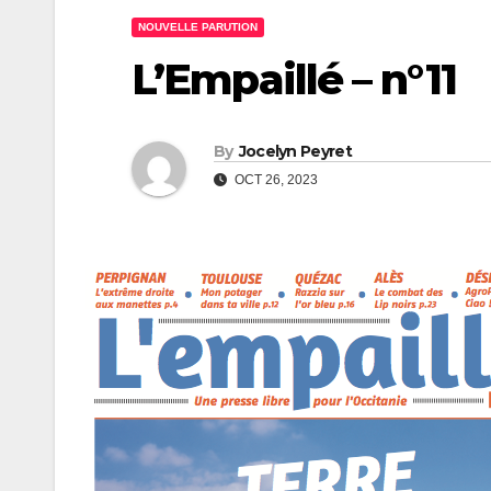
NOUVELLE PARUTION
L’Empaillé – n°11
By
Jocelyn Peyret
OCT 26, 2023