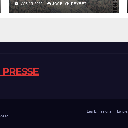
MAR 15, 2026
JOCELYN PEYRET
A PRESSE
Les Émissions
La pre
nsar
.