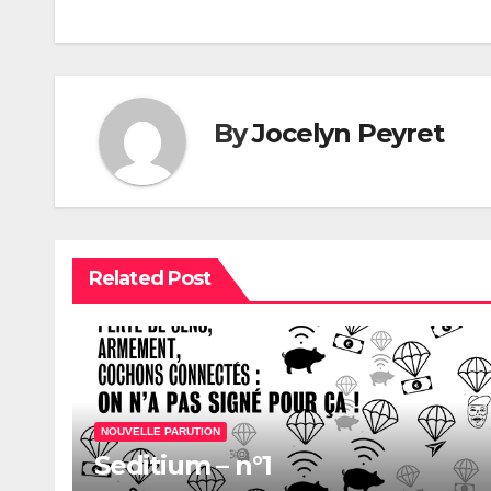
de
l’article
By
Jocelyn Peyret
Related Post
NOUVELLE PARUTION
Seditium – n°1