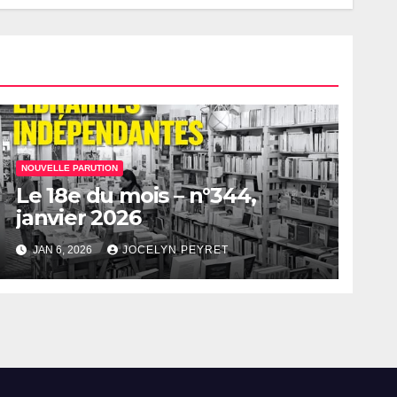
NOUVELLE PARUTION
Le 18e du mois – n°344,
janvier 2026
JAN 6, 2026
JOCELYN PEYRET