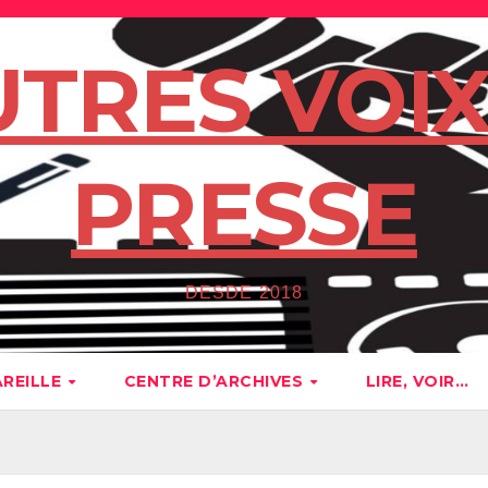
UTRES VOIX
PRESSE
DESDE 2018
AREILLE
CENTRE D’ARCHIVES
LIRE, VOIR…