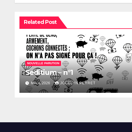
Related Post
NOUVELLE PARUTION
Seditium – n°1
MAI 4, 2026
JOCELYN PEYRET