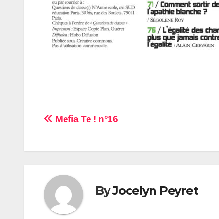
Navigation
Mefia Te ! n°16
de
l’article
By
Jocelyn Peyret