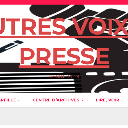
UTRES VOIX
PRESSE
DESDE 2018
AREILLE
CENTRE D’ARCHIVES
LIRE, VOIR…