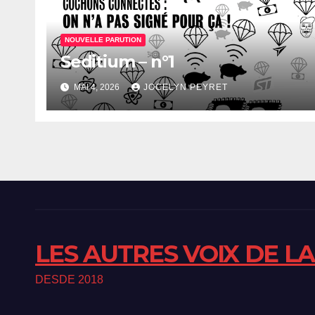
NOUVELLE PARUTION
Seditium – n°1
MAI 4, 2026
JOCELYN PEYRET
LES AUTRES VOIX DE L
DESDE 2018