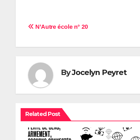
Navigation
N’Autre école n° 20
de
l’article
By
Jocelyn Peyret
Related Post