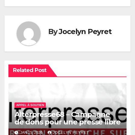
By
Jocelyn Peyret
Related Post
APPEL À SOUTIEN
Alterpresse68 – Campagne
de dons pour une presse libre
JAN 15, 2026
JOCELYN PEYRET