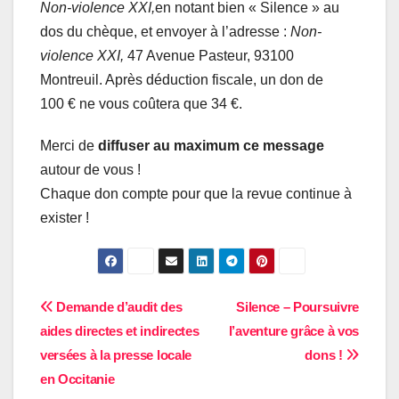
Non-violence XXI,
en notant bien « Silence » au
dos du chèque, et envoyer à l’adresse :
Non-
violence XXI,
47 Avenue Pasteur, 93100
Montreuil. Après déduction fiscale, un don de
100 € ne vous coûtera que 34 €.
Merci de
diffuser au maximum ce message
autour de vous !
Chaque don compte pour que la revue continue à
exister !
Navigation
Demande d’audit des
Silence – Poursuivre
aides directes et indirectes
l’aventure grâce à vos
de
versées à la presse locale
dons !
l’article
en Occitanie