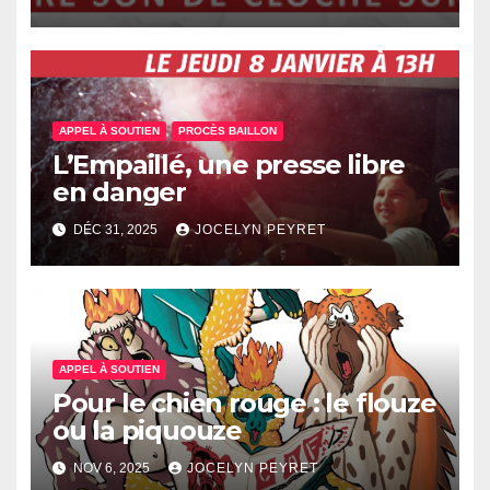
APPEL À SOUTIEN
PROCÈS BAILLON
L’Empaillé, une presse libre
en danger
DÉC 31, 2025
JOCELYN PEYRET
APPEL À SOUTIEN
Pour le chien rouge : le flouze
ou la piquouze
NOV 6, 2025
JOCELYN PEYRET