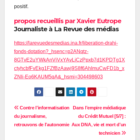
positif.
propos recueillis par Xavier Eutrope
Journaliste à La Revue des médias
https://larevuedesmedias.ina.fr/liberation-drahi-
fonds-dotation?_hsenc=p2ANqtz-
8GTvE2uYWkAnViVxYAvLiCzPpxb7d1KPDTg1X
ctyhcbfFvEkg1FZfBzAawj9S8f6AhImuCwFD1b_x
ZNli-Eo6KAUM5qA&_hsmi=304498603
Navigation
Contre l’informatisation
Dans l’empire médiatique
du journalisme,
du Crédit Mutuel [5/7] :
de
retrouvons de l’autonomie
Aux DNA, vie et mort d’un
l’article
technicien