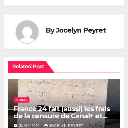
By
Jocelyn Peyret
Related Post
ARTICLE
France 24 fait (aussi) les frais
de la censure de Canal+ et
Bolloré
JUIN 9, 2026
JOCELYN PEYRET