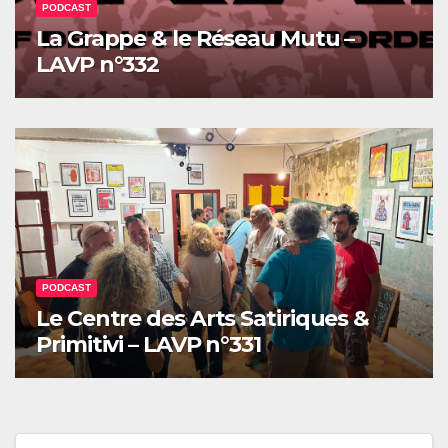
PODCAST
La Grappe & le Réseau Mutu –
LAVP n°332
PODCAST
Le Centre des Arts Satiriques &
Primitivi – LAVP n°331