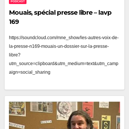
PODCAST
Mouais, spécial presse libre – lavp
169
https://soundcloud.com/mne_show/les-autres-voix-de-
la-presse-n169-mouais-un-dossier-sur-la-presse-
libre?
utm_source=clipboard&utm_medium=text&utm_camp
aign=social_sharing