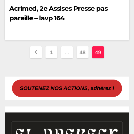
Acrimed, 2e Assises Presse pas
pareille – lavp 164
Pagination
1
…
48
49
des
publications
SOUTENEZ NOS ACTIONS, adhérez !