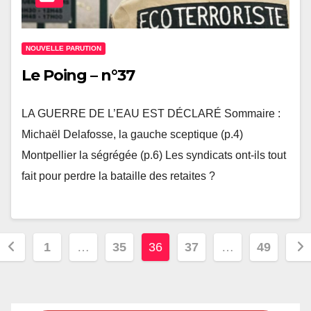
NOUVELLE PARUTION
Le Poing – n°37
LA GUERRE DE L’EAU EST DÉCLARÉ Sommaire :
Michaël Delafosse, la gauche sceptique (p.4)
Montpellier la ségrégée (p.6) Les syndicats ont-ils tout
fait pour perdre la bataille des retaites ?
Pagination
1
…
35
36
37
…
49
des
publications