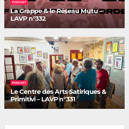
PODCAST
La Grappe & le Réseau Mutu –
LAVP n°332
PODCAST
Le Centre des Arts Satiriques &
Primitivi – LAVP n°331